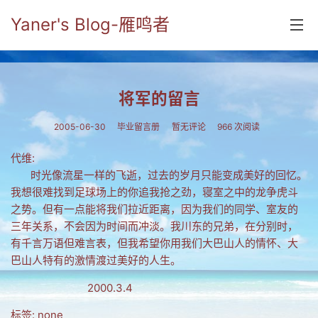
Yaner's Blog-雁鸣者
首页
将军的留言
分类
2005-06-30
毕业留言册
暂无评论
966 次阅读
yaner online
代维:
毕业留言册
时光像流星一样的飞逝，过去的岁月只能变成美好的回忆。
我想很难找到足球场上的你追我抢之劲，寝室之中的龙争虎斗
流年
之势。但有一点能将我们拉近距离，因为我们的同学、室友的
五笔难啊
三年关系，不会因为时间而冲淡。我川东的兄弟，在分别时，
有千言万语但难言表，但我希望你用我们大巴山人的情怀、大
流行.时代.天下
巴山人特有的激情渡过美好的人生。
网络新事物
2000.3.4
收藏.经典
标签: none