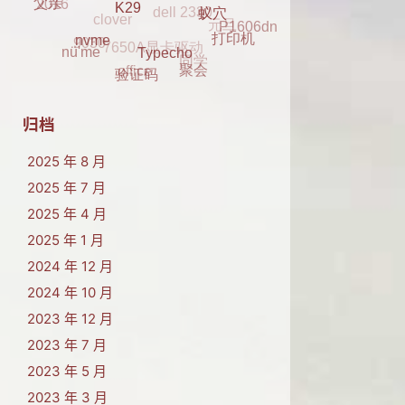
2016
蓝牙
2017
P1606dn
父亲
7650A显卡驱动
9030
蚁穴
同学
打印机
K29
office
nü'me
nvme
聚会
Typecho
验证码
归档
2025 年 8 月
2025 年 7 月
2025 年 4 月
2025 年 1 月
2024 年 12 月
2024 年 10 月
2023 年 12 月
2023 年 7 月
2023 年 5 月
2023 年 3 月