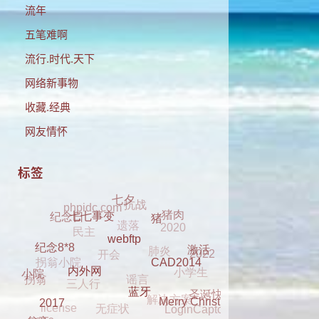
流年
五笔难啊
流行.时代.天下
网络新事物
收藏.经典
网友情怀
标签
抗战
phpidc.com
遗落
七夕
民主
2020
猪肉
纪念日
肺炎
开会
猪
七七事变
拐翁小院
2022
谣言
小学生
激活
三人行
webftp
纪念8*8
解决方案
拐翁
无症状
CAD2014
小院
圣诞快乐
license
LoginCaptcha
dell 2330
内外网
Merry Christmas
clover
元旦