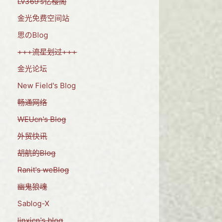
Lv369's忆楼阁
金光免费空间站
思のBlog
+++流星划过+++
金光论坛
New Field's Blog
畅通网络
WEUcn's Blog
外贸快讯
胡航的Blog
Ranit's weBlog
幽鬼狼魂
Sablog-X
linxicn's blog