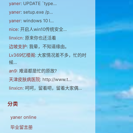
yaner
: UPDATE `type...
yaner
: setup.exe /p...
yaner
: windows 10 l...
nice
: 开启人win10传统安全...
linxicn
: 原来你也还活着
边坡支护
: 我晕，不知道缘由。
Lv369忆楼阁
: 大家情况差不多，忙的时
候...
an9
: 难道都是忙的原故?
天津皮肤病医院
: http://www.t...
linxicn
: 呵呵，留着吧，留着大家偶...
分类
yaner online
毕业留言册