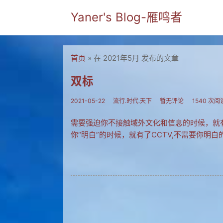
Yaner's Blog-雁鸣者
首页
» 在 2021年5月 发布的文章
双标
2021-05-22
流行.时代.天下
暂无评论
1540 次阅
需要强迫你不接触域外文化和信息的时候，就
你“明白”的时候，就有了CCTV,不需要你明白