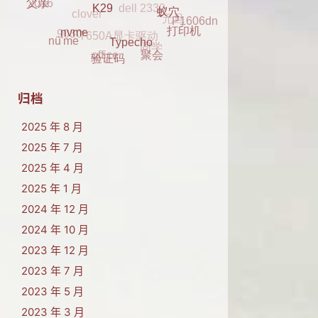
元旦
2016
蓝牙
2017
P1606dn
父亲
7650A显卡驱动
9030
蚁穴
打印机
同学
K29
nü'me
office
nvme
聚会
Typecho
验证码
归档
2025 年 8 月
2025 年 7 月
2025 年 4 月
2025 年 1 月
2024 年 12 月
2024 年 10 月
2023 年 12 月
2023 年 7 月
2023 年 5 月
2023 年 3 月