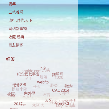
流年
五笔难啊
流行.时代.天下
网络新事物
收藏.经典
网友情怀
标签
抗战
phpidc.com
七夕
遗落
民主
2020
猪肉
纪念日
肺炎
开会
七七事变
猪
拐翁小院
2022
谣言
小学生
激活
三人行
webftp
纪念8*8
解决方案
拐翁
无症状
CAD2014
小院
圣诞快乐
license
LoginCaptcha
内外网
dell 2330
Merry Christmas
clover