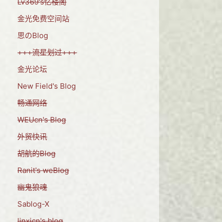
Lv369's忆楼阁
金光免费空间站
思のBlog
+++流星划过+++
金光论坛
New Field's Blog
畅通网络
WEUcn's Blog
外贸快讯
胡航的Blog
Ranit's weBlog
幽鬼狼魂
Sablog-X
linxicn's blog