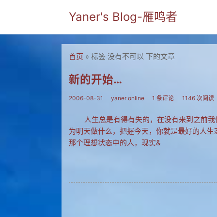
Yaner's Blog-雁鸣者
首页
» 标签 没有不可以 下的文章
新的开始…
2006-08-31
yaner online
1 条评论
1146 次阅读
人生总是有得有失的，在没有来到之前我们
为明天做什么，把握今天，你就是最好的人生
那个理想状态中的人，现实&