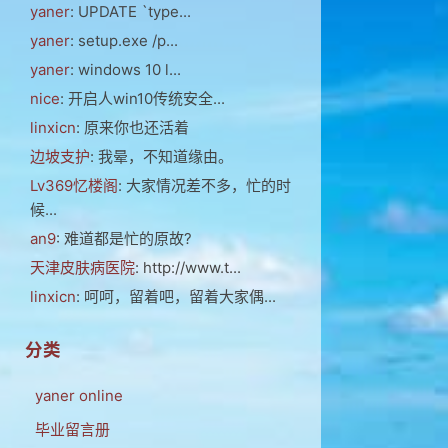
yaner
: UPDATE `type...
yaner
: setup.exe /p...
yaner
: windows 10 l...
nice
: 开启人win10传统安全...
linxicn
: 原来你也还活着
边坡支护
: 我晕，不知道缘由。
Lv369忆楼阁
: 大家情况差不多，忙的时
候...
an9
: 难道都是忙的原故?
天津皮肤病医院
: http://www.t...
linxicn
: 呵呵，留着吧，留着大家偶...
分类
yaner online
毕业留言册