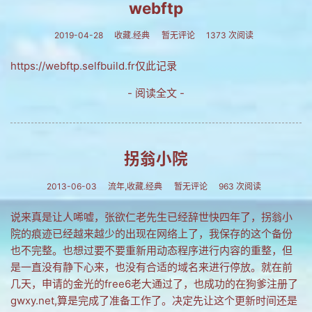
webftp
2019-04-28
收藏.经典
暂无评论
1373 次阅读
https://webftp.selfbuild.fr仅此记录
- 阅读全文 -
拐翁小院
2013-06-03
流年,收藏.经典
暂无评论
963 次阅读
说来真是让人唏嘘，张欲仁老先生已经辞世快四年了，拐翁小
院的痕迹已经越来越少的出现在网络上了，我保存的这个备份
也不完整。也想过要不要重新用动态程序进行内容的重整，但
是一直没有静下心来，也没有合适的域名来进行停放。就在前
几天，申请的金光的free6老大通过了，也成功的在狗爹注册了
gwxy.net,算是完成了准备工作了。决定先让这个更新时间还是