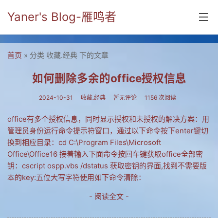
Yaner's Blog-雁鸣者
首页
» 分类 收藏.经典 下的文章
首页
分类
如何删除多余的office授权信息
yaner online
2024-10-31
收藏.经典
暂无评论
1156 次阅读
毕业留言册
office有多个授权信息，同时显示授权和未授权的解决方案：用
管理员身份运行命令提示符窗口，通过以下命令按下enter键切
流年
换到相应目录：cd C:\Program Files\Microsoft
五笔难啊
Office\Office16 接着输入下面命令按回车键获取office全部密
钥：cscript ospp.vbs /dstatus 获取密钥的界面,找到不需要版
流行.时代.天下
本的key:五位大写字符使用如下命令清除：
网络新事物
- 阅读全文 -
收藏.经典